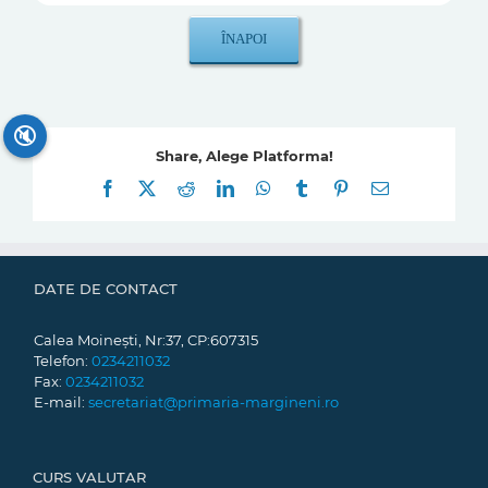
🔇
Share, Alege Platforma!
Facebook
X
Reddit
LinkedIn
WhatsApp
Tumblr
Pinterest
E-
mail:
DATE DE CONTACT
Calea Moinești, Nr:37, CP:607315
Telefon:
0234211032
Fax:
0234211032
E-mail:
secretariat@primaria-margineni.ro
CURS VALUTAR