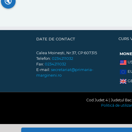
🔇
CURS 
DATE DE CONTACT
Calea Moinești, Nr:37, CP:607315
MON
Telefon:
0234211032
U
Fax:
0234211032
E-mail:
secretariat@primaria-
E
margineni.ro
G
Cod Județ 4 | Județul Bacă
Politică de utiliz