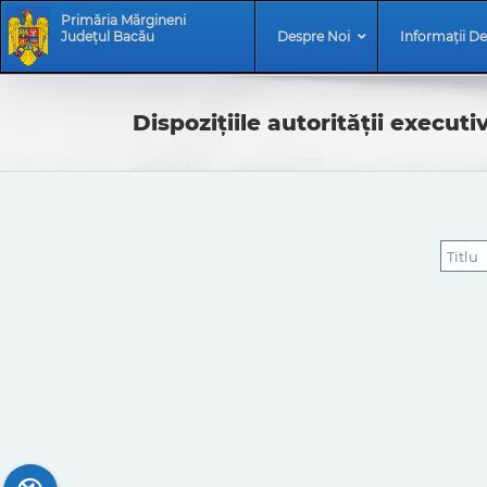
Skip
Skip
Primăria Mărgineni
to
Navigation
Județul Bacău
Despre Noi
Informații De
content
Dispozițiile autorității executi