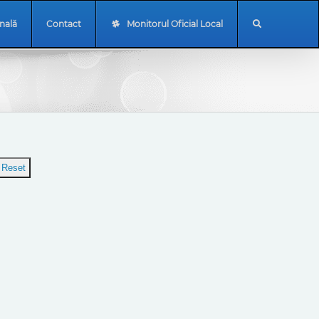
onală
Contact
Monitorul Oficial Local
Reset