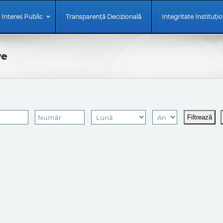
 Interes Public
Transparență Decizională
Integritate Instituți
ve