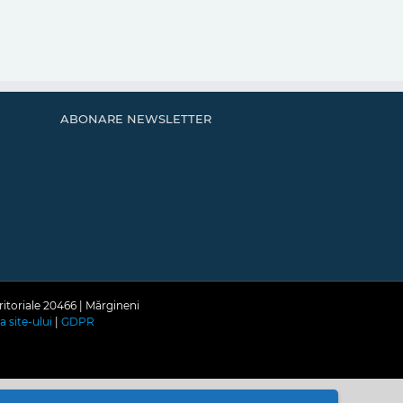
ABONARE NEWSLETTER
ritoriale 20466 | Mărgineni
a site-ului
|
GDPR