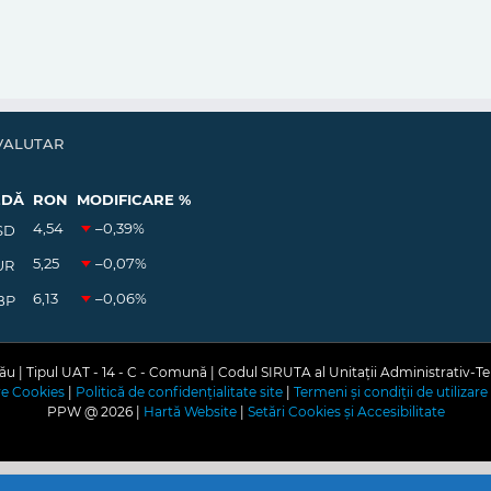
VALUTAR
EDĂ
RON
MODIFICARE %
4,54
–0,39
%
SD
5,25
–0,07
%
UR
6,13
–0,06
%
BP
u | Tipul UAT - 14 - C - Comună | Codul SIRUTA al Unitații Administrativ-Te
are Cookies
|
Politică de confidențialitate site
|
Termeni și condiții de utilizare 
PPW @
2026 |
Hartă Website
|
Setări Cookies și Accesibilitate