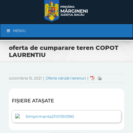
Skip
to
content
Skip
MENIU
Navigation
oferta de cumparare teren COPOT
LAURENTIU
octombrie 15, 2021
|
Oferte vânzări terenuri
|
FIȘIERE ATAȘATE
SImprimanta21101510590