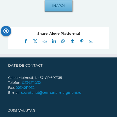
🔇
Share, Alege Platforma!
Facebook
X
Reddit
LinkedIn
WhatsApp
Tumblr
Pinterest
E-
mail:
DATE DE CONTACT
Calea Moinești, Nr:37, CP:607315
Telefon:
0234211032
Fax:
0234211032
E-mail:
secretariat@primaria-margineni.ro
CURS VALUTAR