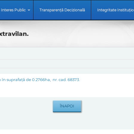
 Interes Public
Transparență Decizională
Integritate Instituți
xtravilan.
 în suprafață de 0.2766ha, nr. cad. 68373.