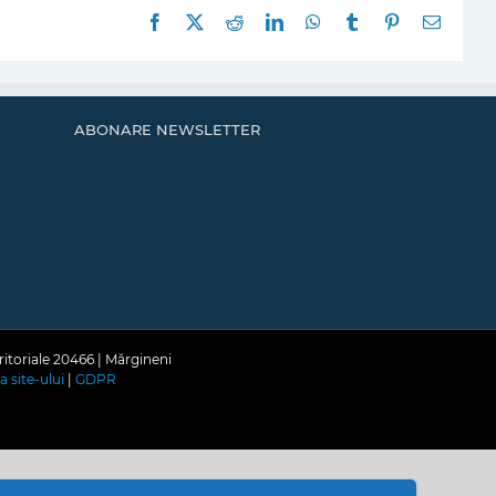
Facebook
X
Reddit
LinkedIn
WhatsApp
Tumblr
Pinterest
E-
mail:
ABONARE NEWSLETTER
ritoriale 20466 | Mărgineni
a site-ului
|
GDPR