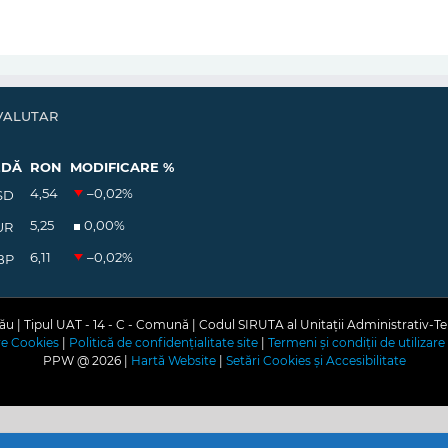
VALUTAR
EDĂ
RON
MODIFICARE %
4,54
–0,02
%
SD
5,25
0,00
%
UR
6,11
–0,02
%
BP
u | Tipul UAT - 14 - C - Comună | Codul SIRUTA al Unitații Administrativ-Te
are Cookies
|
Politică de confidențialitate site
|
Termeni și condiții de utilizare 
PPW @
2026 |
Hartă Website
|
Setări Cookies și Accesibilitate