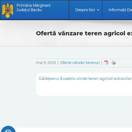
Skip
Skip
Primăria Mărgineni
to
Navigation
Județul Bacău
Despre Noi
Informații De
content
Ofertă vânzare teren agricol e
mai 9, 2025
|
Oferte vânzări terenuri
|
Gălățeanu Eusebio vinde teren agricol extravilan