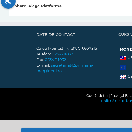
🔇
Share, Alege Platforma!
CURS 
DATE DE CONTACT
Calea Moinești, Nr:37, CP:607315
MON
Telefon:
0234211032
U
Fax:
0234211032
E-mail:
secretariat@primaria-
E
margineni.ro
G
Cod Județ 4 | Județul Bacă
Politică de utiliz