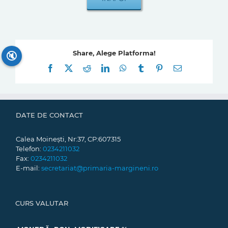
Share, Alege Platforma!
🔇
Facebook
X
Reddit
LinkedIn
WhatsApp
Tumblr
Pinterest
E-
mail:
DATE DE CONTACT
Calea Moinești, Nr:37, CP:607315
Telefon:
0234211032
Fax:
0234211032
E-mail:
secretariat@primaria-margineni.ro
CURS VALUTAR