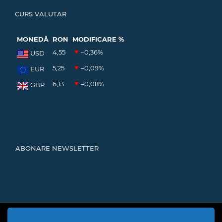
CURS VALUTAR
MONEDĂ
RON
MODIFICARE %
4,55
–0,36
%
USD
5,25
–0,09
%
EUR
6,13
–0,08
%
GBP
ABONARE NEWSLETTER
Cod Județ 4 | Județul Bacău | Tipul UAT - 14 - C - Comună |