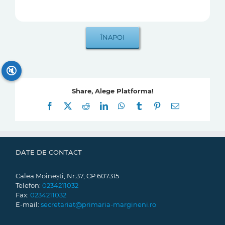
🔇
Share, Alege Platforma!
Facebook
X
Reddit
LinkedIn
WhatsApp
Tumblr
Pinterest
E-
mail:
DATE DE CONTACT
Calea Moinești, Nr:37, CP:607315
Telefon:
0234211032
Fax:
0234211032
E-mail:
secretariat@primaria-margineni.ro