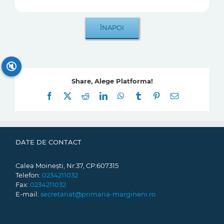
🔇
Share, Alege Platforma!
Facebook
X
Reddit
LinkedIn
WhatsApp
Tumblr
Pinterest
E-
mail:
DATE DE CONTACT
Calea Moinești, Nr:37, CP:607315
Telefon:
0234211032
Fax:
0234211032
E-mail:
secretariat@primaria-margineni.ro