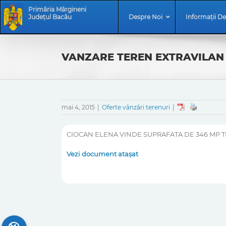
Skip
Skip
Primăria Mărgineni
to
Navigation
Județul Bacău
Despre Noi
Informații De
content
VANZARE TEREN EXTRAVILAN
mai 4, 2015
|
Oferte vânzări terenuri
|
CIOCAN ELENA VINDE SUPRAFATA DE 346 MP T
Vezi document atașat