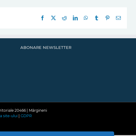
Facebook
X
Reddit
LinkedIn
WhatsApp
Tumblr
Pinterest
E-
mail:
ABONARE NEWSLETTER
ritoriale 20466 | Mărgineni
a site-ului
|
GDPR