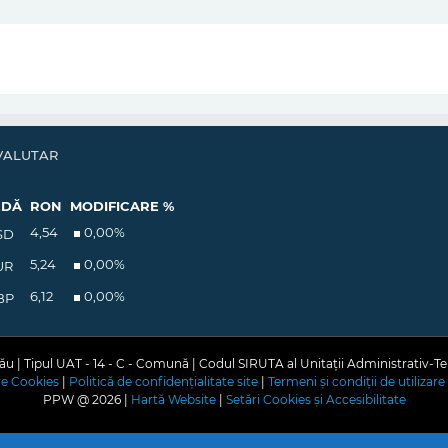
VALUTAR
EDĂ
RON
MODIFICARE %
4,54
0,00
%
SD
5,24
0,00
%
UR
6,12
0,00
%
BP
u | Tipul UAT - 14 - C - Comună | Codul SIRUTA al Unitații Administrativ-Te
are Cookies
|
Politică de confidențialitate site
|
Termeni și condiții de utilizare 
PPW @
2026 |
Hartă Website
|
Setări Cookies și Accesibilitate