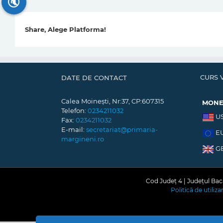
🔇
Share, Alege Platforma!
CURS 
DATE DE CONTACT
Calea Moinești, Nr:37, CP:607315
MON
Telefon:
0234211032
U
Fax:
0234211032
E-mail:
secretariat@primaria-
E
margineni.ro
G
Cod Județ 4 | Județul Bacă
Politică de utiliz