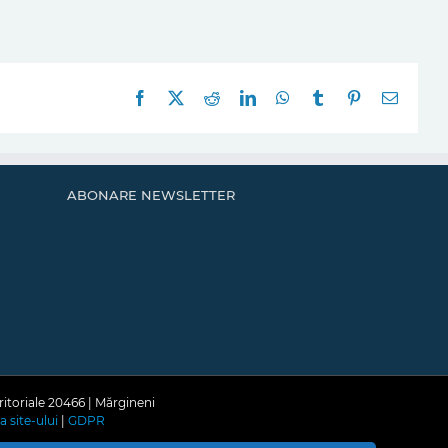
Facebook
X
Reddit
LinkedIn
WhatsApp
Tumblr
Pinterest
E-
mail:
ABONARE NEWSLETTER
ritoriale 20466 | Mărgineni
a site-ului
|
GDPR