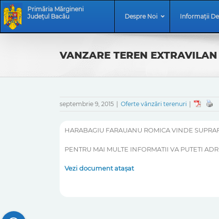
Skip
Skip
Primăria Mărgineni
to
Navigation
Județul Bacău
Despre Noi
Informații De
content
VANZARE TEREN EXTRAVILAN
septembrie 9, 2015
|
Oferte vânzări terenuri
|
HARABAGIU FARAUANU ROMICA VINDE SUPRAFA
PENTRU MAI MULTE INFORMATII VA PUTETI AD
Vezi document atașat