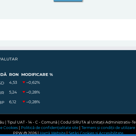
VALUTAR
EDĂ
RON
MODIFICARE %
4,53
–0,62
%
SD
5,24
–0,28
%
UR
6,12
–0,28
%
BP
u | Tipul UAT - 14 - C - Comună | Codul SIRUTA al Unitații Administrativ-Te
are Cookies
|
Politică de confidențialitate site
|
Termeni și condiții de utilizare 
PPW @
2026 |
Hartă Website
|
Setări Cookies și Accesibilitate