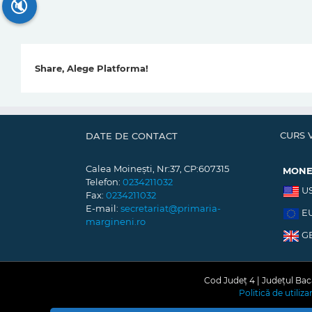
🔇
Share, Alege Platforma!
CURS 
DATE DE CONTACT
Calea Moinești, Nr:37, CP:607315
MON
Telefon:
0234211032
U
Fax:
0234211032
E-mail:
secretariat@primaria-
E
margineni.ro
G
Cod Județ 4 | Județul Bacă
Politică de utiliz