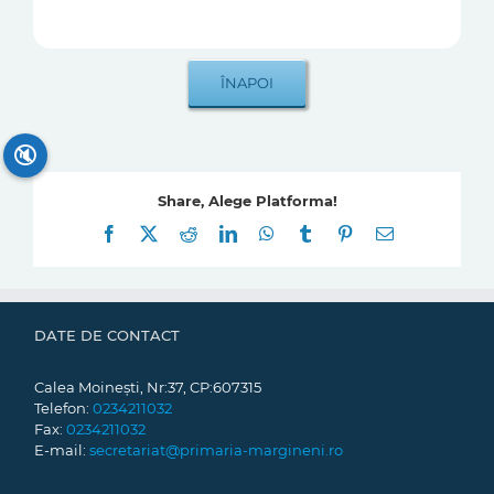
🔇
Share, Alege Platforma!
Facebook
X
Reddit
LinkedIn
WhatsApp
Tumblr
Pinterest
E-
mail:
DATE DE CONTACT
Calea Moinești, Nr:37, CP:607315
Telefon:
0234211032
Fax:
0234211032
E-mail:
secretariat@primaria-margineni.ro