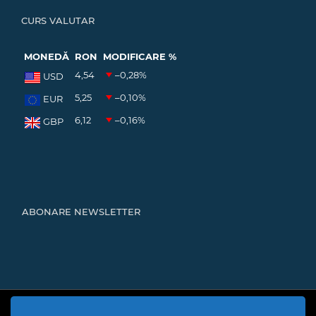
CURS VALUTAR
MONEDĂ
RON
MODIFICARE %
4,54
–0,28
%
USD
5,25
–0,10
%
EUR
6,12
–0,16
%
GBP
ABONARE NEWSLETTER
Cod Județ 4 | Județul Bacău | Tipul UAT - 14 - C - Comună |