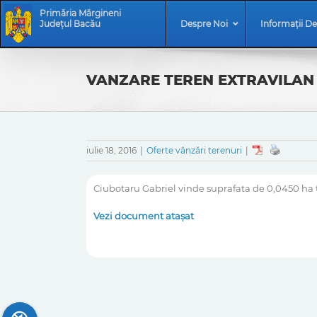
Skip
Skip
Primăria Mărgineni
to
Navigation
Județul Bacău
Despre Noi
Informații De
content
VANZARE TEREN EXTRAVILAN
iulie 18, 2016
|
Oferte vânzări terenuri
|
Ciubotaru Gabriel vinde suprafata de 0,0450 ha t
Vezi document atașat