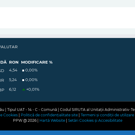
VALUTAR
EDĂ
RON
MODIFICARE %
4,54
0,00
%
SD
5,24
0,00
%
UR
6,12
+0,01
%
BP
u | Tipul UAT - 14 - C - Comună | Codul SIRUTA al Unitații Administrativ-Te
are Cookies
|
Politică de confidențialitate site
|
Termeni și condiții de utilizare 
PPW @
2026 |
Hartă Website
|
Setări Cookies și Accesibilitate