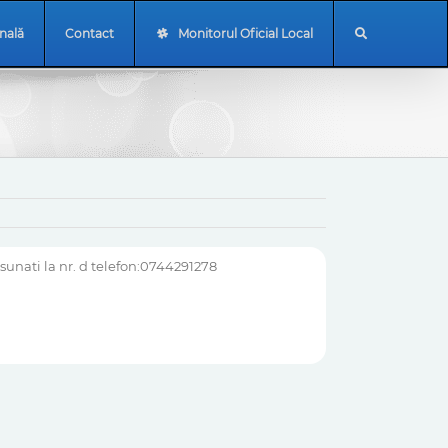
onală
Contact
Monitorul Oficial Local
sunati la nr. d telefon:0744291278