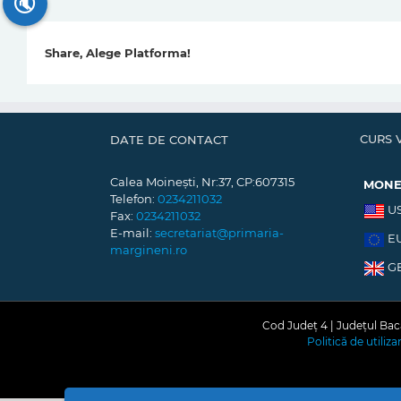
🔇
Share, Alege Platforma!
CURS 
DATE DE CONTACT
Calea Moinești, Nr:37, CP:607315
MON
Telefon:
0234211032
U
Fax:
0234211032
E-mail:
secretariat@primaria-
E
margineni.ro
G
Cod Județ 4 | Județul Bacă
Politică de utiliz