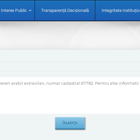
 Interes Public
Transparență Decizională
Integritate Instituți
eren arabil extravilan, numar cadastral 67782. Pentru alte informatii 