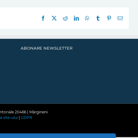
Facebook
X
Reddit
LinkedIn
WhatsApp
Tumblr
Pinterest
E-
mail:
ABONARE NEWSLETTER
ritoriale 20466 | Mărgineni
a site-ului
|
GDPR