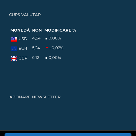
CURS VALUTAR
MONEDĂ
RON
MODIFICARE %
4,54
0,00
%
USD
5,24
–0,02
%
EUR
6,12
0,00
%
GBP
ABONARE NEWSLETTER