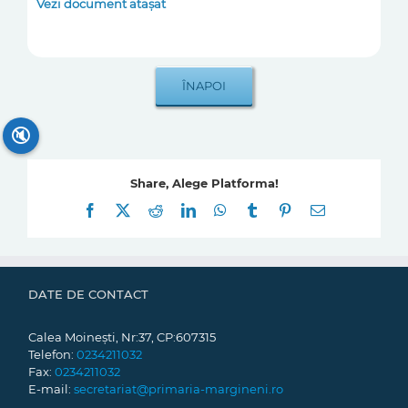
Vezi document atașat
🔇
Share, Alege Platforma!
Facebook
X
Reddit
LinkedIn
WhatsApp
Tumblr
Pinterest
E-
mail:
DATE DE CONTACT
Calea Moinești, Nr:37, CP:607315
Telefon:
0234211032
Fax:
0234211032
E-mail:
secretariat@primaria-margineni.ro