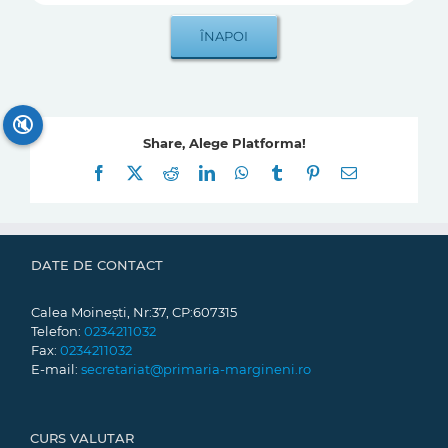
🔇
Share, Alege Platforma!
Facebook
X
Reddit
LinkedIn
WhatsApp
Tumblr
Pinterest
E-
mail:
DATE DE CONTACT
Calea Moinești, Nr:37, CP:607315
Telefon:
0234211032
Fax:
0234211032
E-mail:
secretariat@primaria-margineni.ro
CURS VALUTAR