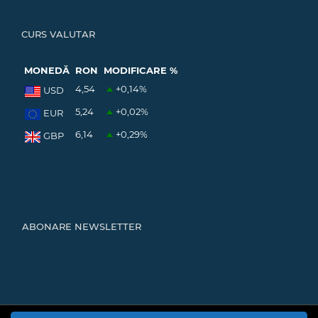
CURS VALUTAR
MONEDĂ
RON
MODIFICARE %
4,54
+0,14
%
USD
5,24
+0,02
%
EUR
6,14
+0,29
%
GBP
ABONARE NEWSLETTER