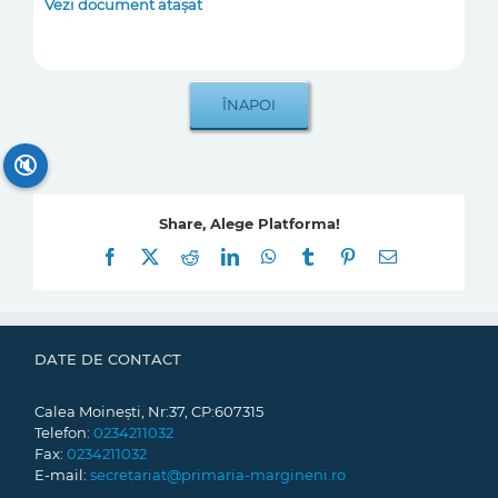
Vezi document atașat
🔇
Share, Alege Platforma!
Facebook
X
Reddit
LinkedIn
WhatsApp
Tumblr
Pinterest
E-
mail:
DATE DE CONTACT
Calea Moinești, Nr:37, CP:607315
Telefon:
0234211032
Fax:
0234211032
E-mail:
secretariat@primaria-margineni.ro