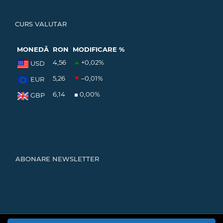
CURS VALUTAR
MONEDĂ
RON
MODIFICARE %
4,56
+0,02
%
USD
5,26
–0,01
%
EUR
6,14
0,00
%
GBP
ABONARE NEWSLETTER