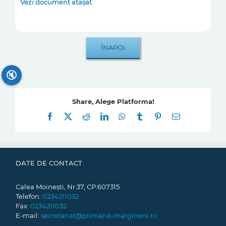
Vezi document atașat
🔇
Share, Alege Platforma!
Facebook
X
Reddit
LinkedIn
WhatsApp
Tumblr
Pinterest
E-
mail:
DATE DE CONTACT
Calea Moinești, Nr:37, CP:607315
Telefon:
0234211032
Fax:
0234211032
E-mail:
secretariat@primaria-margineni.ro