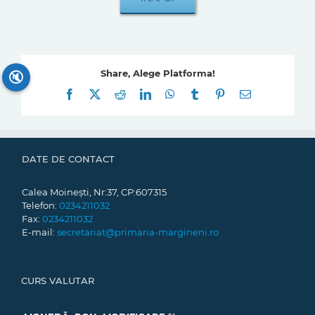
Share, Alege Platforma!
🔇
Facebook
X
Reddit
LinkedIn
WhatsApp
Tumblr
Pinterest
E-
mail:
DATE DE CONTACT
Calea Moinești, Nr:37, CP:607315
Telefon:
0234211032
Fax:
0234211032
E-mail:
secretariat@primaria-margineni.ro
CURS VALUTAR