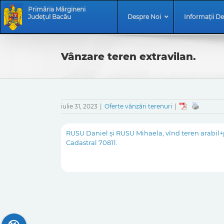
Skip
Skip
Primăria Mărgineni
to
Navigation
Județul Bacău
Despre Noi
Informații De
content
Vânzare teren extravilan.
iulie 31, 2023
|
Oferte vânzări terenuri
|
RUSU Daniel și RUSU Mihaela, vînd teren arabil+păș
Cadastral 70811.