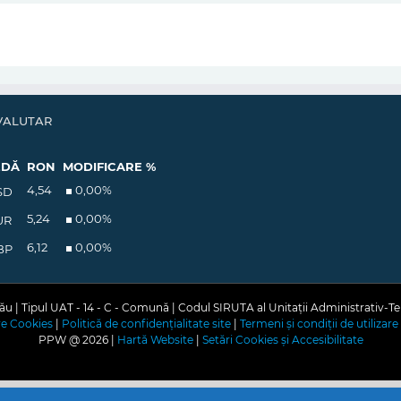
VALUTAR
EDĂ
RON
MODIFICARE %
4,54
0,00
%
SD
5,24
0,00
%
UR
6,12
0,00
%
BP
u | Tipul UAT - 14 - C - Comună | Codul SIRUTA al Unitații Administrativ-Te
are Cookies
|
Politică de confidențialitate site
|
Termeni și condiții de utilizare 
PPW @
2026 |
Hartă Website
|
Setări Cookies și Accesibilitate