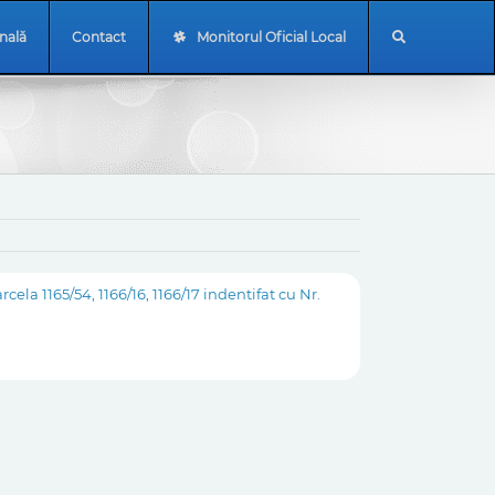
onală
Contact
Monitorul Oficial Local
la 1165/54, 1166/16, 1166/17 indentifat cu Nr.