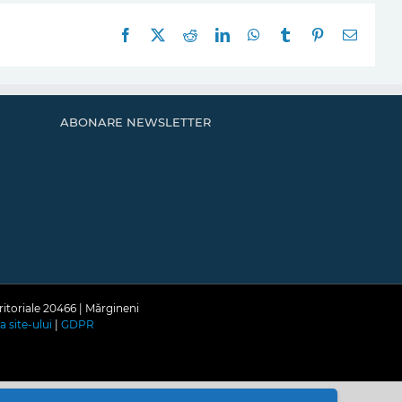
Facebook
X
Reddit
LinkedIn
WhatsApp
Tumblr
Pinterest
E-
mail:
ABONARE NEWSLETTER
ritoriale 20466 | Mărgineni
a site-ului
|
GDPR