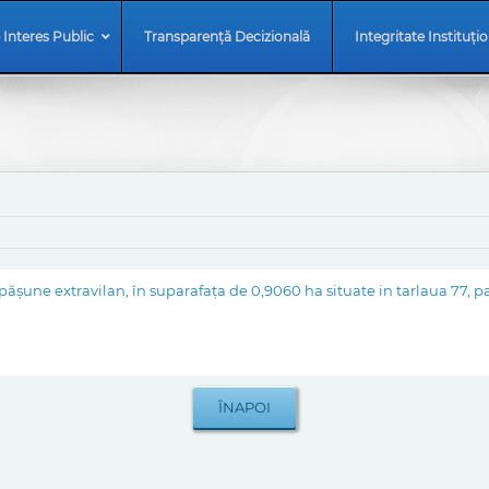
 Interes Public
Transparență Decizională
Integritate Instituți
une extravilan, în suparafața de 0,9060 ha situate in tarlaua 77, parce