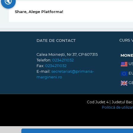
🔇
Share, Alege Platforma!
CURS 
DATE DE CONTACT
Calea Moinești, Nr:37, CP:607315
MON
Telefon:
0234211032
U
Fax:
0234211032
E-mail:
secretariat@primaria-
E
margineni.ro
G
Cod Județ 4 | Județul Bacă
Politică de utiliz