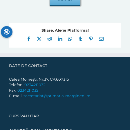
Share, Alege Platforma!
🔇
Facebook
X
Reddit
LinkedIn
WhatsApp
Tumblr
Pinterest
E-
mail:
DATE DE CONTACT
Calea Moinești, Nr:37, CP:607315
Telefon:
0234211032
Fax:
0234211032
E-mail:
secretariat@primaria-margineni.ro
CURS VALUTAR