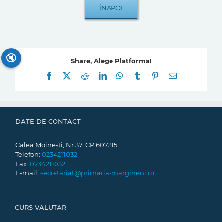
🔇
Share, Alege Platforma!
Facebook
X
Reddit
LinkedIn
WhatsApp
Tumblr
Pinterest
E-
mail:
DATE DE CONTACT
Calea Moinești, Nr:37, CP:607315
Telefon:
0234211032
Fax:
0234211032
E-mail:
secretariat@primaria-margineni.ro
CURS VALUTAR