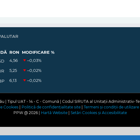
VALUTAR
EDĂ
RON
MODIFICARE %
4,56
–0,03
%
SD
5,25
–0,02
%
UR
6,13
–0,02
%
BP
u | Tipul UAT - 14 - C - Comună | Codul SIRUTA al Unitații Administrativ-Te
are Cookies
|
Politică de confidențialitate site
|
Termeni și condiții de utilizare 
PPW @
2026 |
Hartă Website
|
Setări Cookies și Accesibilitate