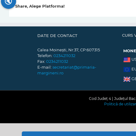
🔇
Share, Alege Platforma!
CURS 
DATE DE CONTACT
Calea Moinești, Nr:37, CP:607315
MON
Telefon:
0234211032
U
Fax:
0234211032
E-mail:
secretariat@primaria-
E
margineni.ro
G
Cod Județ 4 | Județul Bacă
Politică de utiliz