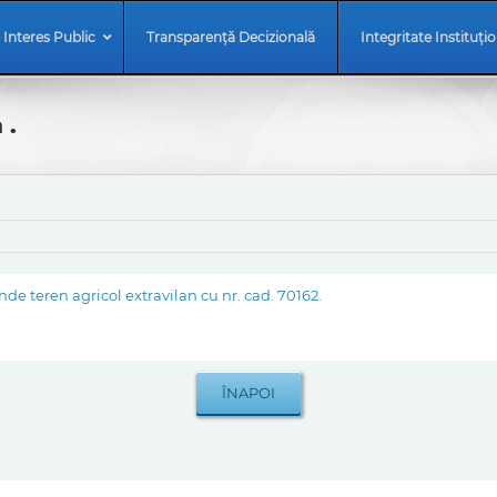
 Interes Public
Transparență Decizională
Integritate Instituți
 .
 teren agricol extravilan cu nr. cad. 70162
.