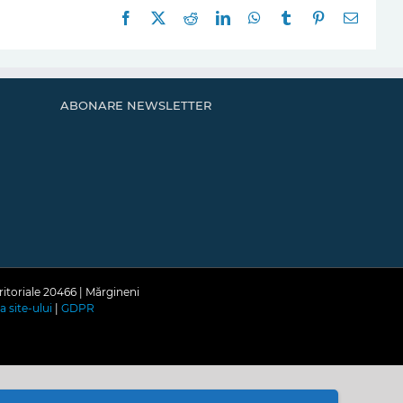
Facebook
X
Reddit
LinkedIn
WhatsApp
Tumblr
Pinterest
E-
mail:
ABONARE NEWSLETTER
ritoriale 20466 | Mărgineni
a site-ului
|
GDPR