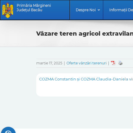
Skip
Skip
Primăria Mărgineni
to
Navigation
Județul Bacău
Despre Noi
Informații De
content
Vâzare teren agricol extravilan
martie 17, 2025
|
Oferte vânzări terenuri
|
COZMA Constantin și COZMA Claudia-Daniela vinde