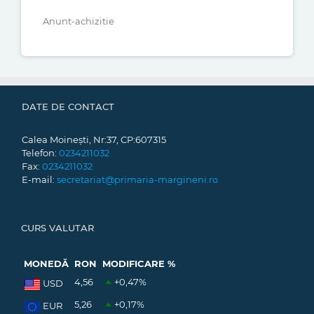
Anunt-achizitie
DATE DE CONTACT
Calea Moinești, Nr:37, CP:607315
Telefon:
0234211032
Fax:
0234211032
E-mail:
secretariat@primaria-margineni.ro
CURS VALUTAR
MONEDĂ
RON
MODIFICARE %
4,56
+0,47
%
USD
5,26
+0,17
%
EUR