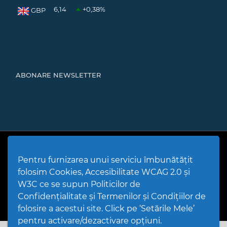
6,14
+0,38
%
GBP
ABONARE NEWSLETTER
Cod Județ 4 | Județul Bacău | Tipul UAT - 14 - C - Comună |
Codul SIRUTA al Unitații Administrativ-Teritoriale 20466 |
Pentru furnizarea unui serviciu îmbunătățit
Mărgineni
folosim Cookies, Accesibilitate WCAG 2.0 și
Politică de utilizare Cookies
|
Politică de confidențialitate site
|
Termeni și condiții de utilizare a site-ului
|
GDPR
W3C ce se supun Politicilor de
PPW @
2026 |
Hartă Website
|
Setări Cookies și Accesibilitate
Confidențialitate și Termenilor și Condițiilor de
folosire a acestui site. Click pe ‘Setările Mele’
pentru activare/dezactivare opțiuni.