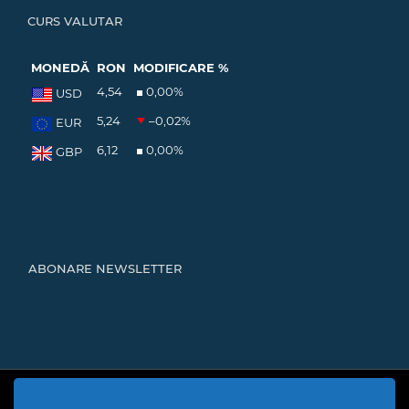
CURS VALUTAR
MONEDĂ
RON
MODIFICARE %
4,54
0,00
%
USD
5,24
–0,02
%
EUR
6,12
0,00
%
GBP
ABONARE NEWSLETTER
Cod Județ 4 | Județul Bacău | Tipul UAT - 14 - C - Comună |