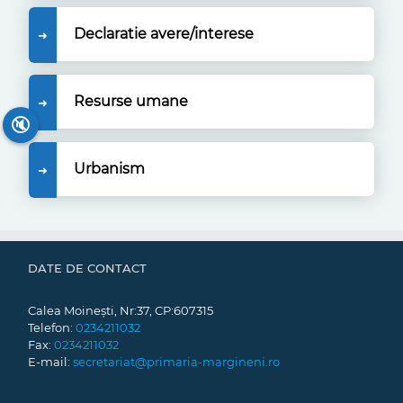
Declaratie avere/interese
Resurse umane
🔇
Urbanism
DATE DE CONTACT
Calea Moinești, Nr:37, CP:607315
Telefon:
0234211032
Fax:
0234211032
E-mail:
secretariat@primaria-margineni.ro