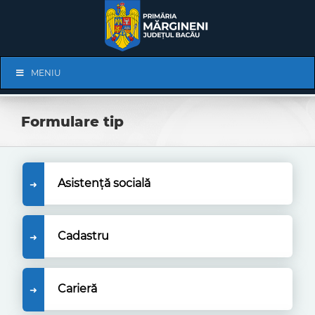
Skip
to
content
Skip
MENIU
Navigation
Formulare tip
Asistență socială
Cadastru
Carieră