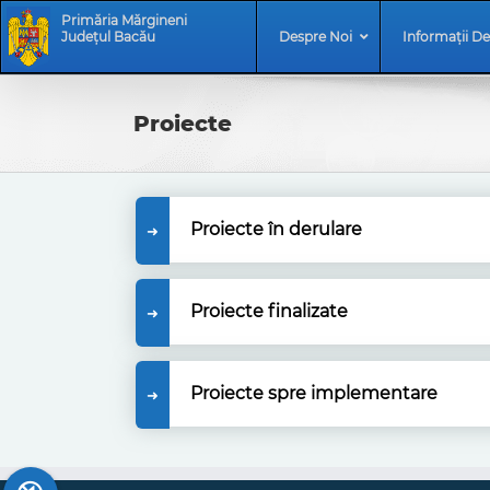
Skip
Skip
Primăria Mărgineni
to
Navigation
Județul Bacău
Despre Noi
Informații De
content
Proiecte
Proiecte în derulare
Proiecte finalizate
Proiecte spre implementare