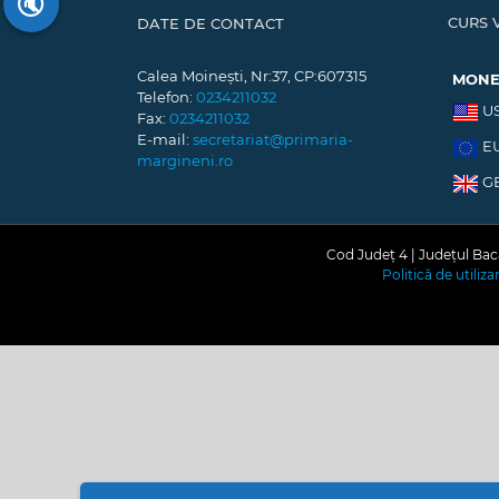
🔇
CURS 
DATE DE CONTACT
Calea Moinești, Nr:37, CP:607315
MON
Telefon:
0234211032
U
Fax:
0234211032
E-mail:
secretariat@primaria-
E
margineni.ro
G
Cod Județ 4 | Județul Bacă
Politică de utiliz