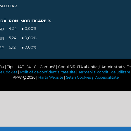
VALUTAR
EDĂ
RON
MODIFICARE %
4,54
0,00
%
SD
5,24
0,00
%
UR
6,12
0,00
%
BP
u | Tipul UAT - 14 - C - Comună | Codul SIRUTA al Unitații Administrativ-Te
are Cookies
|
Politică de confidențialitate site
|
Termeni și condiții de utilizare 
PPW @
2026 |
Hartă Website
|
Setări Cookies și Accesibilitate