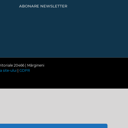
ABONARE NEWSLETTER
ritoriale 20466 | Mărgineni
a site-ului
|
GDPR